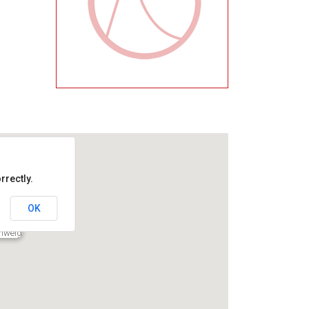
rrectly.
OK
hweig