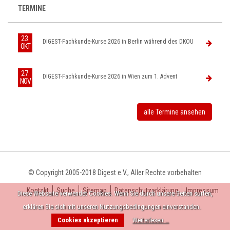
TERMINE
23.
DIGEST-Fachkunde-Kurse 2026 in Berlin während des DKOU
OKT
27.
DIGEST-Fachkunde-Kurse 2026 in Wien zum 1. Advent
NOV
alle Termine ansehen
© Copyright 2005-2018 Digest e.V., Aller Rechte vorbehalten
Kontakt
Suche
Sitemap
Datenschutzerklärung
Impressum
Diese Webseite verwendet Cookies. Wenn Sie durch unsere Seiten surfen,
erklären Sie sich mit unseren Nutzungsbedingungen einverstanden.
Cookies akzeptieren
Weiterlesen …