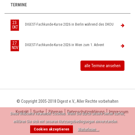
TERMINE
23.
DIGEST-Fachkunde-Kurse 2026 in Berlin während des DKOU
OKT
27.
DIGEST-Fachkunde-Kurse 2026 in Wien zum 1. Advent
NOV
alle Termine ansehen
© Copyright 2005-2018 Digest e.V., Aller Rechte vorbehalten
Kontakt
Suche
Sitemap
Datenschutzerklärung
Impressum
Diese Webseite verwendet Cookies. Wenn Sie durch unsere Seiten surfen,
erklären Sie sich mit unseren Nutzungsbedingungen einverstanden.
Cookies akzeptieren
Weiterlesen …