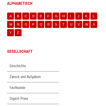
ALPHABETISCH
A
B
C
D
E
F
G
H
I
J
K
L
M
N
O
P
Q
R
S
T
U
V
W
X
Y
Z
GESELLSCHAFT
Navigation
Geschichte
überspringen
Zweck und Aufgaben
Fachkunde
Digest-Preis