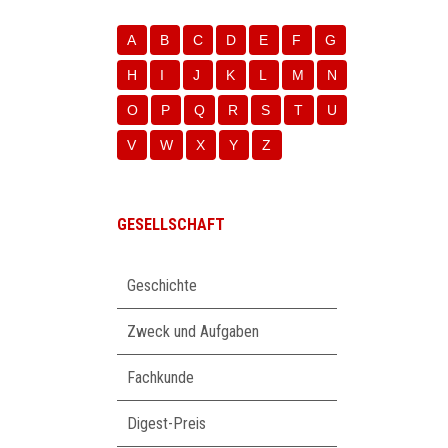
A
B
C
D
E
F
G
H
I
J
K
L
M
N
O
P
Q
R
S
T
U
V
W
X
Y
Z
GESELLSCHAFT
Navigation
Geschichte
überspringen
Zweck und Aufgaben
Fachkunde
Digest-Preis