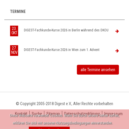
TERMINE
23.
DIGEST-Fachkunde-Kurse 2026 in Berlin während des DKOU
OKT
27.
DIGEST-Fachkunde-Kurse 2026 in Wien zum 1. Advent
NOV
alle Termine ansehen
© Copyright 2005-2018 Digest e.V., Aller Rechte vorbehalten
Kontakt
Suche
Sitemap
Datenschutzerklärung
Impressum
Diese Webseite verwendet Cookies. Wenn Sie durch unsere Seiten surfen,
erklären Sie sich mit unseren Nutzungsbedingungen einverstanden.