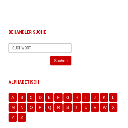
BEHANDLER SUCHE
Suchen
ALPHABETISCH
A
B
C
D
E
F
G
H
I
J
K
L
M
N
O
P
Q
R
S
T
U
V
W
X
Y
Z