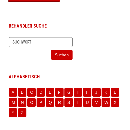
BEHANDLER SUCHE
Suchen
ALPHABETISCH
A
B
C
D
E
F
G
H
I
J
K
L
M
N
O
P
Q
R
S
T
U
V
W
X
Y
Z