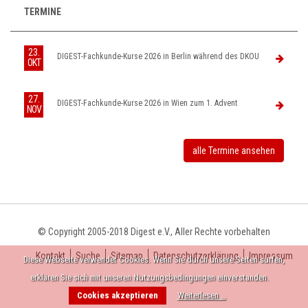
TERMINE
23.
DIGEST-Fachkunde-Kurse 2026 in Berlin während des DKOU
OKT
27.
DIGEST-Fachkunde-Kurse 2026 in Wien zum 1. Advent
NOV
alle Termine ansehen
© Copyright 2005-2018 Digest e.V., Aller Rechte vorbehalten
Kontakt
Suche
Sitemap
Datenschutzerklärung
Impressum
Diese Webseite verwendet Cookies. Wenn Sie durch unsere Seiten surfen,
erklären Sie sich mit unseren Nutzungsbedingungen einverstanden.
Cookies akzeptieren
Weiterlesen …