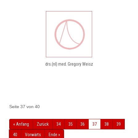
drs.(nl) med. Gregory Weisz
Seite 37 von 40
« Anfang
Zurück
34
35
36
37
38
39
40
Vorwärts
Ende »