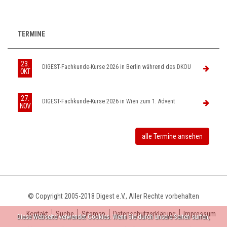
TERMINE
23.
DIGEST-Fachkunde-Kurse 2026 in Berlin während des DKOU
OKT
27.
DIGEST-Fachkunde-Kurse 2026 in Wien zum 1. Advent
NOV
alle Termine ansehen
© Copyright 2005-2018 Digest e.V., Aller Rechte vorbehalten
Kontakt
Suche
Sitemap
Datenschutzerklärung
Impressum
Diese Webseite verwendet Cookies. Wenn Sie durch unsere Seiten surfen,