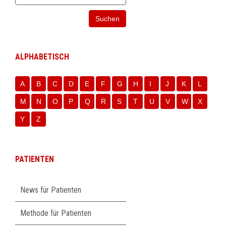
Suchen
ALPHABETISCH
A
B
C
D
E
F
G
H
I
J
K
L
M
N
O
P
Q
R
S
T
U
V
W
X
Y
Z
PATIENTEN
Navigation
News für Patienten
überspringen
Methode für Patienten