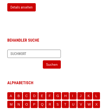
Details ansehen
BEHANDLER SUCHE
Suchen
ALPHABETISCH
A
B
C
D
E
F
G
H
I
J
K
L
M
N
O
P
Q
R
S
T
U
V
W
X