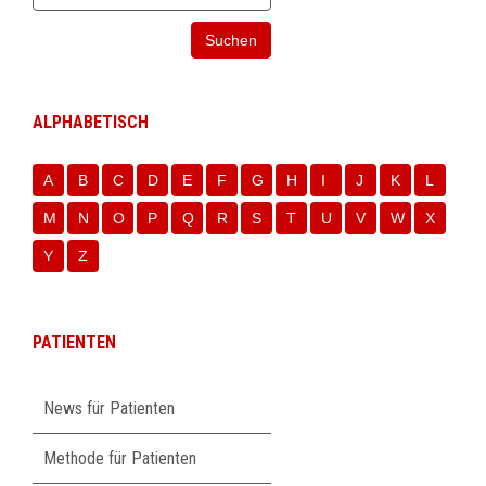
Suchen
ALPHABETISCH
A
B
C
D
E
F
G
H
I
J
K
L
M
N
O
P
Q
R
S
T
U
V
W
X
Y
Z
PATIENTEN
Navigation
News für Patienten
überspringen
Methode für Patienten