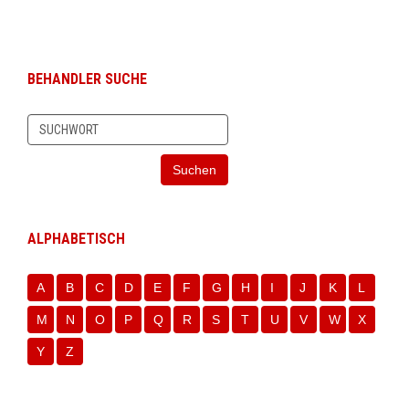
BEHANDLER SUCHE
Suchen
ALPHABETISCH
A
B
C
D
E
F
G
H
I
J
K
L
M
N
O
P
Q
R
S
T
U
V
W
X
Y
Z