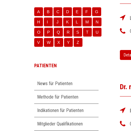
A
B
C
D
E
F
G
H
I
J
K
L
M
N
O
P
Q
R
S
T
U
V
W
X
Y
Z
Deta
PATIENTEN
Navigation
News für Patienten
Dr.
überspringen
Methode für Patienten
Indikationen für Patienten
Mitglieder Qualifikationen