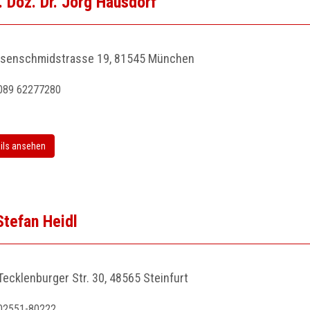
. Doz. Dr. Jörg Hausdorf
Isenschmidstrasse 19, 81545 München
089 62277280
ils ansehen
Stefan Heidl
Tecklenburger Str. 30, 48565 Steinfurt
02551-80222