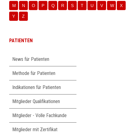
M
N
O
P
Q
R
S
T
U
V
W
X
Y
Z
PATIENTEN
Navigation
News für Patienten
überspringen
Methode für Patienten
Indikationen für Patienten
Mitglieder Qualifikationen
Mitglieder - Volle Fachkunde
Mitglieder mit Zertifikat