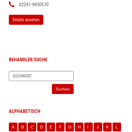
02241-9430570
Details ansehen
BEHANDLER SUCHE
Suchen
ALPHABETISCH
A
B
C
D
E
F
G
H
I
J
K
L