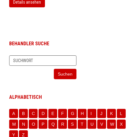
Details ansehen
BEHANDLER SUCHE
Suchen
ALPHABETISCH
A
B
C
D
E
F
G
H
I
J
K
L
M
N
O
P
Q
R
S
T
U
V
W
X
Y
Z